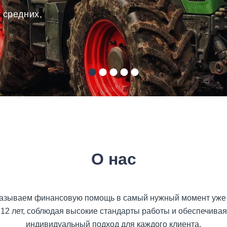
оянии
ается в
ных или
ный
 средних,
омощь без
проекта.
обы у Вас
О нас
азываем финансовую помощь в самый нужный момент уже
12 лет, соблюдая высокие стандарты работы и обеспечивая
индивидуальный подход для каждого клиента.